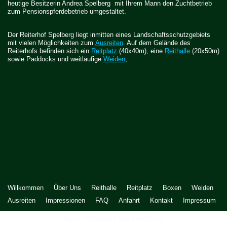
heutige Besitzerin Andrea Spelberg mit Ihrem Mann den Zuchtbetrieb
zum Pensionspferdebetrieb umgestaltet.
Der Reiterhof Spelberg liegt inmitten eines Landschaftsschutzgebiets
mit vielen Möglichkeiten zum
Ausreiten
. Auf dem Gelände des
Reiterhofs befinden sich ein
Reitplatz
(40x40m), eine
Reithalle
(20x50m)
sowie Paddocks und weitläufige
Weiden
,.
Willkommen
Über Uns
Reithalle
Reitplatz
Boxen
Weiden
Ausreiten
Impressionen
FAQ
Anfahrt
Kontakt
Impressum
Neve
| Präsentiert von
WordPress